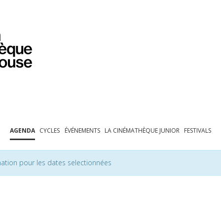
PROGRAMMATION
EXPOSITIONS
COLLECTIONS
COLLECTIONS EN LIGNE
BIBLIOTHÈQUE
ÉDUCATION
ESPACE PRO
AGENDA
CYCLES
ÉVÉNEMENTS
LA CINÉMATHÈQUE JUNIOR
FESTIVALS
ation pour les dates selectionnées