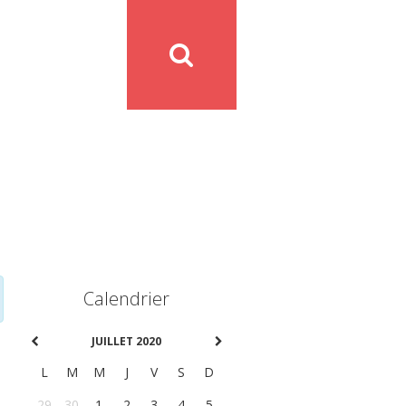
Calendrier
JUILLET 2020
L
M
M
J
V
S
D
29
30
1
2
3
4
5