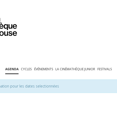
PROGRAMMATION
EXPOSITIONS
COLLECTIONS
COLLECTIONS EN LIGNE
BIBLIOTHÈQUE
ÉDUCATION
ESPACE PRO
AGENDA
CYCLES
ÉVÉNEMENTS
LA CINÉMATHÈQUE JUNIOR
FESTIVALS
ation pour les dates selectionnées