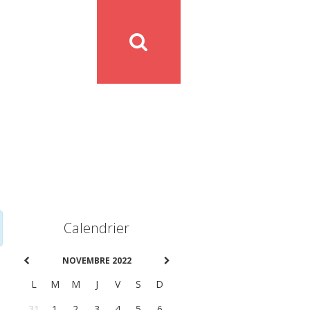
Calendrier
NOVEMBRE 2022
L
M
M
J
V
S
D
31
1
2
3
4
5
6