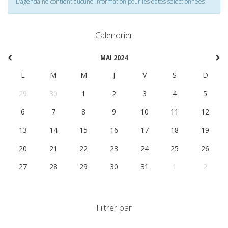
L'agenda ne contient aucune information pour les dates selectionnées
Calendrier
MAI 2024
L
M
M
J
V
S
D
29
30
1
2
3
4
5
6
7
8
9
10
11
12
13
14
15
16
17
18
19
20
21
22
23
24
25
26
27
28
29
30
31
1
2
Filtrer par