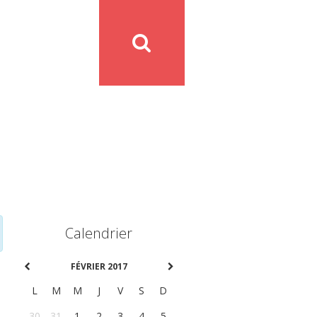
Calendrier
FÉVRIER 2017
L
M
M
J
V
S
D
30
31
1
2
3
4
5