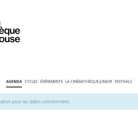
PROGRAMMATION
EXPOSITIONS
COLLECTIONS
COLLECTIONS EN LIGNE
BIBLIOTHÈQUE
ÉDUCATION
ESPACE PRO
AGENDA
CYCLES
ÉVÉNEMENTS
LA CINÉMATHÈQUE JUNIOR
FESTIVALS
ation pour les dates selectionnées