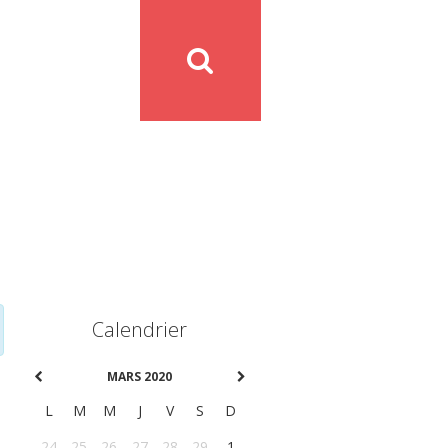
Calendrier
MARS 2020
L
M
M
J
V
S
D
24
25
26
27
28
29
1