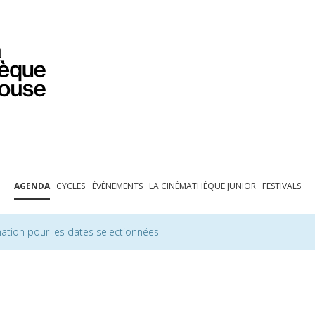
PROGRAMMATION
EXPOSITIONS
COLLECTIONS
COLLECTIONS EN LIGNE
BIBLIOTHÈQUE
ÉDUCATION
ESPACE PRO
AGENDA
CYCLES
ÉVÉNEMENTS
LA CINÉMATHÈQUE JUNIOR
FESTIVALS
ation pour les dates selectionnées