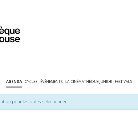
PROGRAMMATION
EXPOSITIONS
COLLECTIONS
COLLECTIONS EN LIGNE
BIBLIOTHÈQUE
ÉDUCATION
ESPACE PRO
AGENDA
CYCLES
ÉVÉNEMENTS
LA CINÉMATHÈQUE JUNIOR
FESTIVALS
ation pour les dates selectionnées