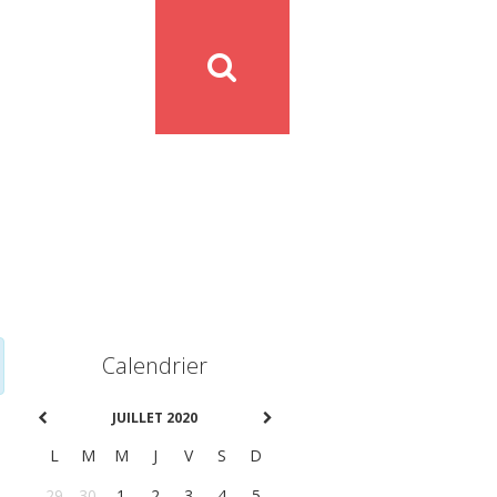
Calendrier
JUILLET 2020
L
M
M
J
V
S
D
29
30
1
2
3
4
5