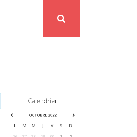
Calendrier
OCTOBRE 2022
L
M
M
J
V
S
D
26
27
28
29
30
1
2