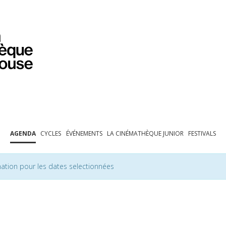
PROGRAMMATION
EXPOSITIONS
COLLECTIONS
COLLECTIONS EN LIGNE
BIBLIOTHÈQUE
ÉDUCATION
ESPACE PRO
AGENDA
CYCLES
ÉVÉNEMENTS
LA CINÉMATHÈQUE JUNIOR
FESTIVALS
ation pour les dates selectionnées