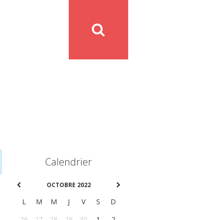
Calendrier
OCTOBRE 2022
L
M
M
J
V
S
D
26
27
28
29
30
1
2