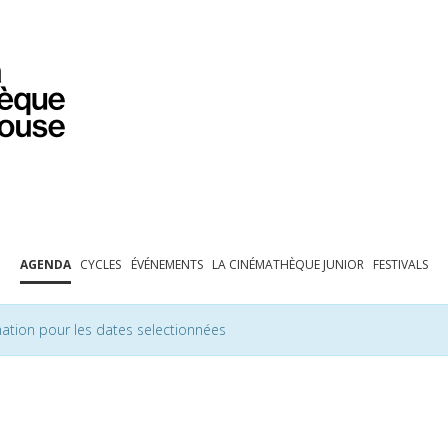
PROGRAMMATION
EXPOSITIONS
COLLECTIONS
COLLECTIONS EN LIGNE
BIBLIOTHÈQUE
ÉDUCATION
ESPACE PRO
AGENDA
CYCLES
ÉVÉNEMENTS
LA CINÉMATHÈQUE JUNIOR
FESTIVALS
ation pour les dates selectionnées