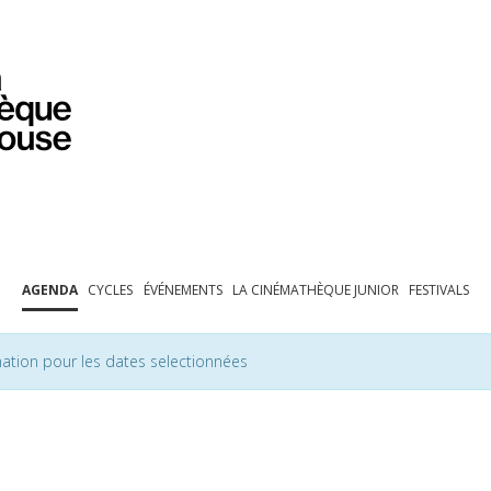
PROGRAMMATION
EXPOSITIONS
COLLECTIONS
COLLECTIONS EN LIGNE
BIBLIOTHÈQUE
ÉDUCATION
ESPACE PRO
AGENDA
CYCLES
ÉVÉNEMENTS
LA CINÉMATHÈQUE JUNIOR
FESTIVALS
ation pour les dates selectionnées