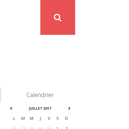
Calendrier
JUILLET 2017
L
M
M
J
V
S
D
26
27
28
29
30
1
2