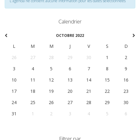
L'agenda ne contient aucune information pour les dates selectionnées
Calendrier
OCTOBRE 2022
L
M
M
J
V
S
D
26
27
28
29
30
1
2
3
4
5
6
7
8
9
10
11
12
13
14
15
16
17
18
19
20
21
22
23
24
25
26
27
28
29
30
31
1
2
3
4
5
6
Filtrer par