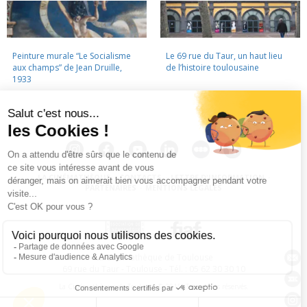
Peinture murale “Le Socialisme
Le 69 rue du Taur, un haut lieu
aux champs” de Jean Druille,
de l’histoire toulousaine
1933
LA CINÉMATHÈQUE
·
CONTACTS
·
LETTRE D'INFORMATION
·
PARTENAIRES
·
MENTIONS LÉGALES
La Cinémathèque de Toulouse
69 rue du Taur - Toulouse - Tél. : 05 62 30 30 10
La Cinémathèque de Toulouse © 2015. Tous droits réservés.