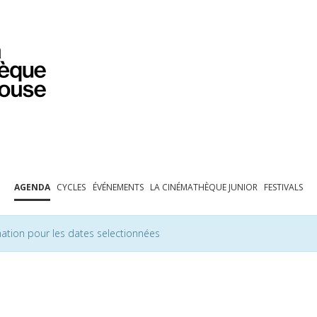
PROGRAMMATION
EXPOSITIONS
COLLECTIONS
COLLECTIONS EN LIGNE
BIBLIOTHÈQUE
ÉDUCATION
ESPACE PRO
AGENDA
CYCLES
ÉVÉNEMENTS
LA CINÉMATHÈQUE JUNIOR
FESTIVALS
ation pour les dates selectionnées