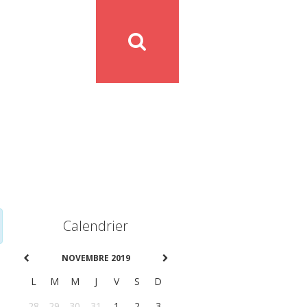
Calendrier
NOVEMBRE 2019
L
M
M
J
V
S
D
28
29
30
31
1
2
3