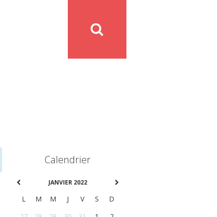
Calendrier
JANVIER 2022
L
M
M
J
V
S
D
27
28
29
30
31
1
2