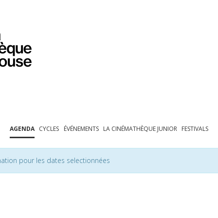
PROGRAMMATION
EXPOSITIONS
COLLECTIONS
COLLECTIONS EN LIGNE
BIBLIOTHÈQUE
ÉDUCATION
ESPACE PRO
AGENDA
CYCLES
ÉVÉNEMENTS
LA CINÉMATHÈQUE JUNIOR
FESTIVALS
ation pour les dates selectionnées