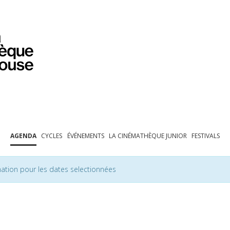
PROGRAMMATION
EXPOSITIONS
COLLECTIONS
COLLECTIONS EN LIGNE
BIBLIOTHÈQUE
ÉDUCATION
ESPACE PRO
AGENDA
CYCLES
ÉVÉNEMENTS
LA CINÉMATHÈQUE JUNIOR
FESTIVALS
ation pour les dates selectionnées