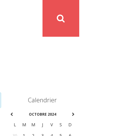
Calendrier
OCTOBRE 2024
L
M
M
J
V
S
D
30
1
2
3
4
5
6