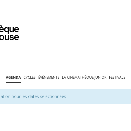
PROGRAMMATION
EXPOSITIONS
COLLECTIONS
COLLECTIONS EN LIGNE
BIBLIOTHÈQUE
ÉDUCATION
ESPACE PRO
AGENDA
CYCLES
ÉVÉNEMENTS
LA CINÉMATHÈQUE JUNIOR
FESTIVALS
ation pour les dates selectionnées