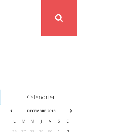
Calendrier
DÉCEMBRE 2018
L
M
M
J
V
S
D
26
27
28
29
30
1
2