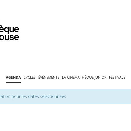
PROGRAMMATION
EXPOSITIONS
COLLECTIONS
COLLECTIONS EN LIGNE
BIBLIOTHÈQUE
ÉDUCATION
ESPACE PRO
AGENDA
CYCLES
ÉVÉNEMENTS
LA CINÉMATHÈQUE JUNIOR
FESTIVALS
ation pour les dates selectionnées