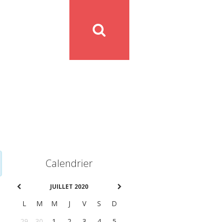
Calendrier
JUILLET 2020
L
M
M
J
V
S
D
29
30
1
2
3
4
5