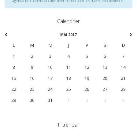
L'agenda ne contient aucune information pour les dates selectionnées
Calendrier
MAI 2017
L
M
M
J
V
S
D
1
2
3
4
5
6
7
8
9
10
11
12
13
14
15
16
17
18
19
20
21
22
23
24
25
26
27
28
29
30
31
1
2
3
4
Filtrer par