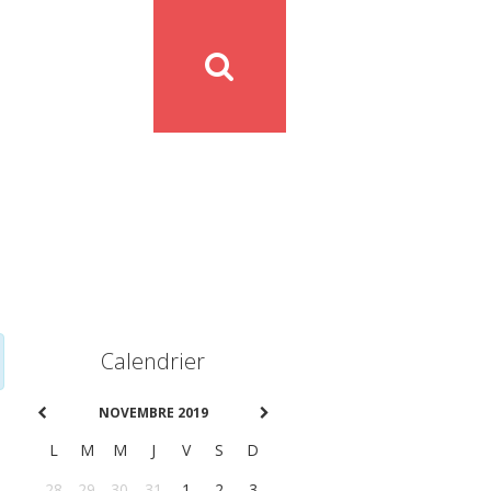
Calendrier
NOVEMBRE 2019
L
M
M
J
V
S
D
28
29
30
31
1
2
3