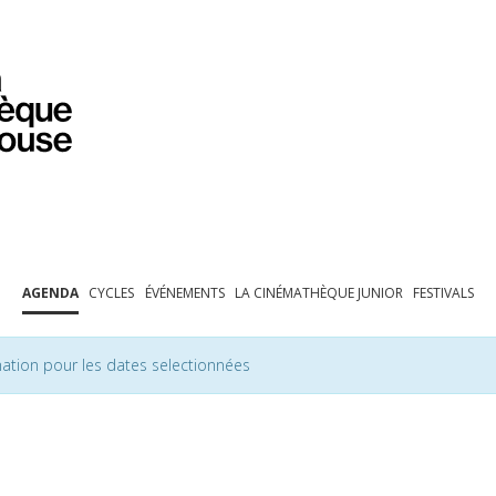
PROGRAMMATION
EXPOSITIONS
COLLECTIONS
COLLECTIONS EN LIGNE
BIBLIOTHÈQUE
ÉDUCATION
ESPACE PRO
AGENDA
CYCLES
ÉVÉNEMENTS
LA CINÉMATHÈQUE JUNIOR
FESTIVALS
ation pour les dates selectionnées