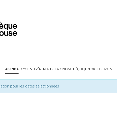
PROGRAMMATION
EXPOSITIONS
COLLECTIONS
COLLECTIONS EN LIGNE
BIBLIOTHÈQUE
ÉDUCATION
ESPACE PRO
AGENDA
CYCLES
ÉVÉNEMENTS
LA CINÉMATHÈQUE JUNIOR
FESTIVALS
ation pour les dates selectionnées