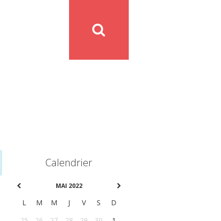
Calendrier
MAI 2022
L
M
M
J
V
S
D
25
26
27
28
29
30
1