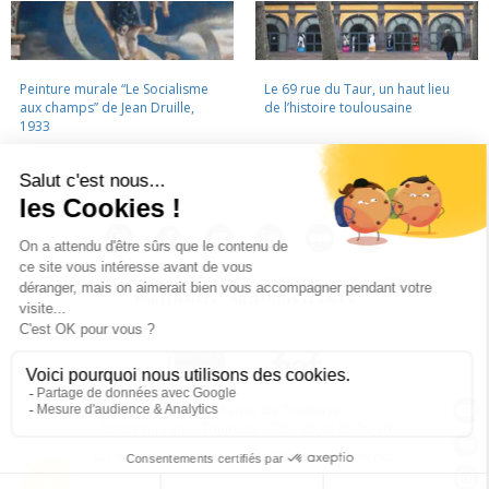
Peinture murale “Le Socialisme
Le 69 rue du Taur, un haut lieu
aux champs” de Jean Druille,
de l’histoire toulousaine
1933
LA CINÉMATHÈQUE
·
CONTACTS
·
LETTRE D'INFORMATION
·
PARTENAIRES
·
MENTIONS LÉGALES
La Cinémathèque de Toulouse
69 rue du Taur - Toulouse - Tél. : 05 62 30 30 10
La Cinémathèque de Toulouse © 2015. Tous droits réservés.