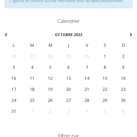
L'agenda ne contient aucune information pour les dates selectionnées
Calendrier
OCTOBRE 2022
L
M
M
J
V
S
D
26
27
28
29
30
1
2
3
4
5
6
7
8
9
10
11
12
13
14
15
16
17
18
19
20
21
22
23
24
25
26
27
28
29
30
31
1
2
3
4
5
6
Filtrer par