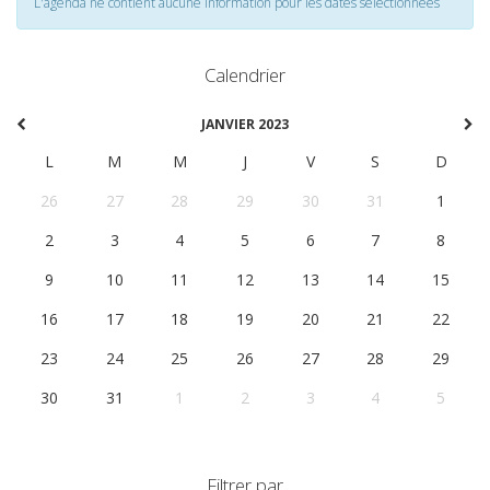
L'agenda ne contient aucune information pour les dates selectionnées
Calendrier
JANVIER 2023
L
M
M
J
V
S
D
26
27
28
29
30
31
1
2
3
4
5
6
7
8
9
10
11
12
13
14
15
16
17
18
19
20
21
22
23
24
25
26
27
28
29
30
31
1
2
3
4
5
Filtrer par