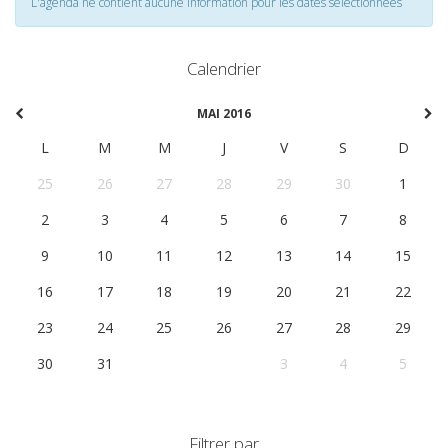
L'agenda ne contient aucune information pour les dates selectionnées
Calendrier
MAI 2016
L
M
M
J
V
S
D
25
26
27
28
29
30
1
2
3
4
5
6
7
8
9
10
11
12
13
14
15
16
17
18
19
20
21
22
23
24
25
26
27
28
29
30
31
1
2
3
4
5
Filtrer par