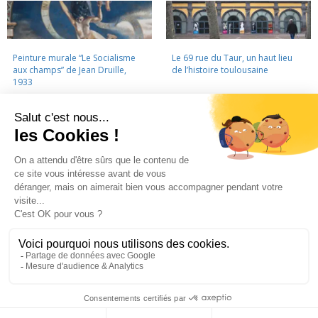
Peinture murale “Le Socialisme
Le 69 rue du Taur, un haut lieu
aux champs” de Jean Druille,
de l’histoire toulousaine
1933
LA CINÉMATHÈQUE
·
CONTACTS
·
LETTRE D'INFORMATION
·
PARTENAIRES
·
MENTIONS LÉGALES
La Cinémathèque de Toulouse
69 rue du Taur - Toulouse - Tél. : 05 62 30 30 10
La Cinémathèque de Toulouse © 2015. Tous droits réservés.