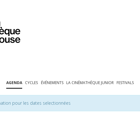
PROGRAMMATION
EXPOSITIONS
COLLECTIONS
COLLECTIONS EN LIGNE
BIBLIOTHÈQUE
ÉDUCATION
ESPACE PRO
AGENDA
CYCLES
ÉVÉNEMENTS
LA CINÉMATHÈQUE JUNIOR
FESTIVALS
ation pour les dates selectionnées