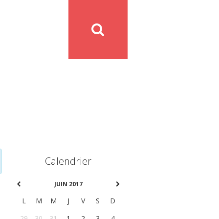
Calendrier
JUIN 2017
L
M
M
J
V
S
D
29
30
31
1
2
3
4