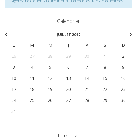
L'agenda ne contient aucune information pour les dates selectionnées
Calendrier
JUILLET 2017
L
M
M
J
V
S
D
26
27
28
29
30
1
2
3
4
5
6
7
8
9
10
11
12
13
14
15
16
17
18
19
20
21
22
23
24
25
26
27
28
29
30
31
1
2
3
4
5
6
Filtrer par