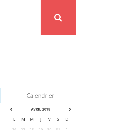
Calendrier
AVRIL 2018
L
M
M
J
V
S
D
26
27
28
29
30
31
1