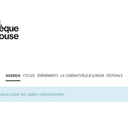
PROGRAMMATION
EXPOSITIONS
COLLECTIONS
COLLECTIONS EN LIGNE
BIBLIOTHÈQUE
ÉDUCATION
ESPACE PRO
AGENDA
CYCLES
ÉVÉNEMENTS
LA CINÉMATHÈQUE JUNIOR
FESTIVALS
ation pour les dates selectionnées