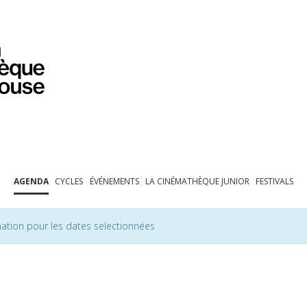
PROGRAMMATION
EXPOSITIONS
COLLECTIONS
COLLECTIONS EN LIGNE
BIBLIOTHÈQUE
ÉDUCATION
ESPACE PRO
AGENDA
CYCLES
ÉVÉNEMENTS
LA CINÉMATHÈQUE JUNIOR
FESTIVALS
ation pour les dates selectionnées