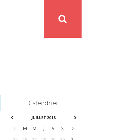
Calendrier
JUILLET 2018
L
M
M
J
V
S
D
25
26
27
28
29
30
1