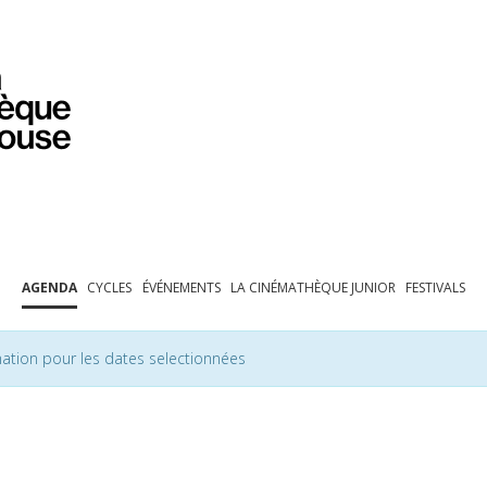
PROGRAMMATION
EXPOSITIONS
COLLECTIONS
COLLECTIONS EN LIGNE
BIBLIOTHÈQUE
ÉDUCATION
ESPACE PRO
AGENDA
CYCLES
ÉVÉNEMENTS
LA CINÉMATHÈQUE JUNIOR
FESTIVALS
ation pour les dates selectionnées