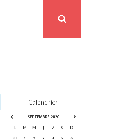
Calendrier
SEPTEMBRE 2020
L
M
M
J
V
S
D
31
1
2
3
4
5
6