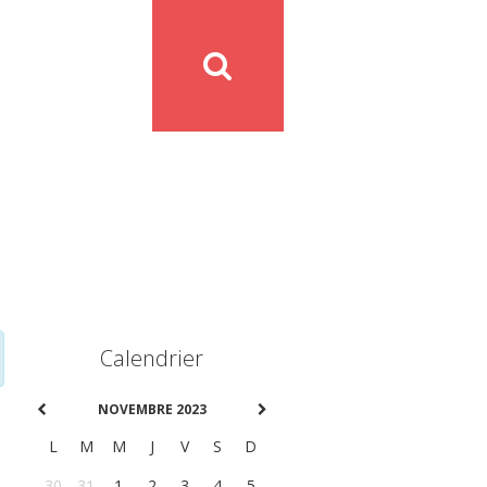
Calendrier
NOVEMBRE 2023
L
M
M
J
V
S
D
30
31
1
2
3
4
5