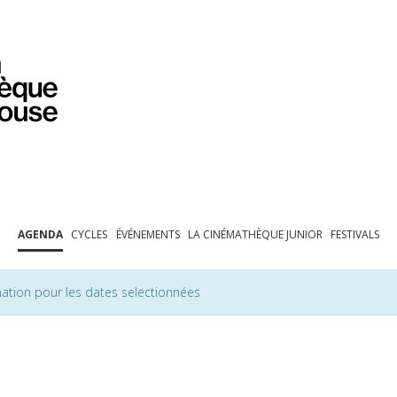
PROGRAMMATION
EXPOSITIONS
COLLECTIONS
COLLECTIONS EN LIGNE
BIBLIOTHÈQUE
ÉDUCATION
ESPACE PRO
AGENDA
CYCLES
ÉVÉNEMENTS
LA CINÉMATHÈQUE JUNIOR
FESTIVALS
ation pour les dates selectionnées