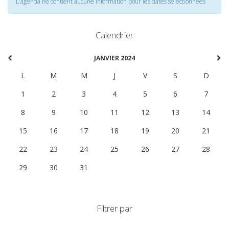
L'agenda ne contient aucune information pour les dates selectionnées
Calendrier
JANVIER 2024
L
M
M
J
V
S
D
1
2
3
4
5
6
7
8
9
10
11
12
13
14
15
16
17
18
19
20
21
22
23
24
25
26
27
28
29
30
31
1
2
3
4
Filtrer par