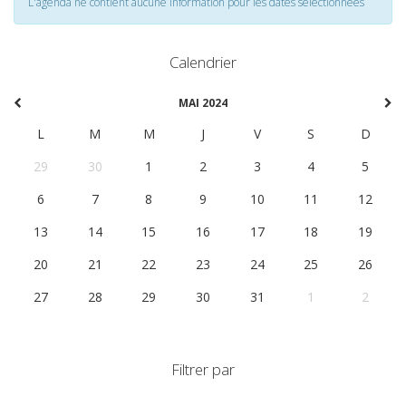
L'agenda ne contient aucune information pour les dates selectionnées
Calendrier
MAI 2024
L
M
M
J
V
S
D
29
30
1
2
3
4
5
6
7
8
9
10
11
12
13
14
15
16
17
18
19
20
21
22
23
24
25
26
27
28
29
30
31
1
2
Filtrer par