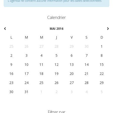
L'agenda ne contient aucune information pour les dates selectionnées
Calendrier
MAI 2016
L
M
M
J
V
S
D
25
26
27
28
29
30
1
2
3
4
5
6
7
8
9
10
11
12
13
14
15
16
17
18
19
20
21
22
23
24
25
26
27
28
29
30
31
1
2
3
4
5
Filtrer par