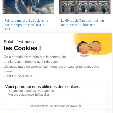
Peinture murale “Le Socialisme
Le 69 rue du Taur, un haut lieu
aux champs” de Jean Druille,
de l’histoire toulousaine
1933
LA CINÉMATHÈQUE
·
CONTACTS
·
LETTRE D'INFORMATION
·
PARTENAIRES
·
MENTIONS LÉGALES
La Cinémathèque de Toulouse
69 rue du Taur - Toulouse - Tél. : 05 62 30 30 10
La Cinémathèque de Toulouse © 2015. Tous droits réservés.