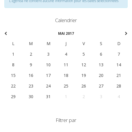
L'agenda ne contient aucune information pour les dates selectionnées
Calendrier
MAI 2017
L
M
M
J
V
S
D
1
2
3
4
5
6
7
8
9
10
11
12
13
14
15
16
17
18
19
20
21
22
23
24
25
26
27
28
29
30
31
1
2
3
4
Filtrer par