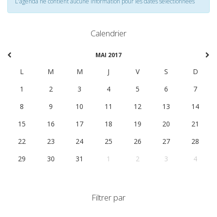
L'agenda ne contient aucune information pour les dates selectionnées
Calendrier
MAI 2017
L
M
M
J
V
S
D
1
2
3
4
5
6
7
8
9
10
11
12
13
14
15
16
17
18
19
20
21
22
23
24
25
26
27
28
29
30
31
1
2
3
4
Filtrer par