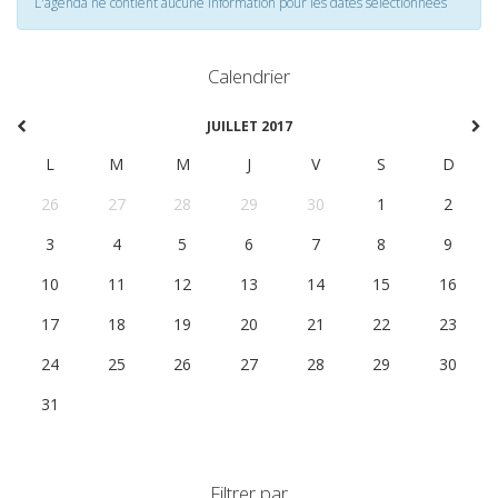
L'agenda ne contient aucune information pour les dates selectionnées
Calendrier
JUILLET 2017
L
M
M
J
V
S
D
26
27
28
29
30
1
2
3
4
5
6
7
8
9
10
11
12
13
14
15
16
17
18
19
20
21
22
23
24
25
26
27
28
29
30
31
1
2
3
4
5
6
Filtrer par