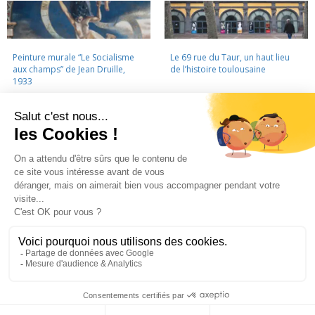
Peinture murale “Le Socialisme
Le 69 rue du Taur, un haut lieu
aux champs” de Jean Druille,
de l’histoire toulousaine
1933
LA CINÉMATHÈQUE
·
CONTACTS
·
LETTRE D'INFORMATION
·
PARTENAIRES
·
MENTIONS LÉGALES
La Cinémathèque de Toulouse
69 rue du Taur - Toulouse - Tél. : 05 62 30 30 10
La Cinémathèque de Toulouse © 2015. Tous droits réservés.