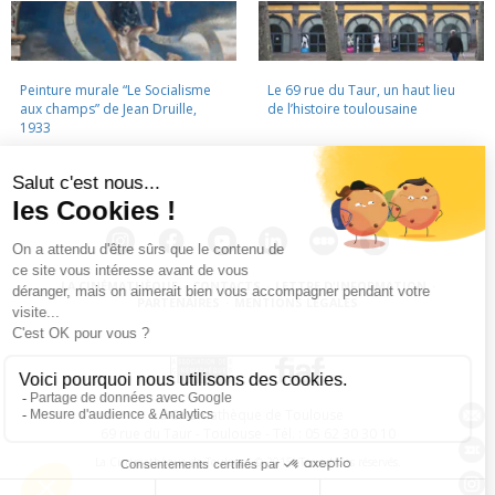
Peinture murale “Le Socialisme
Le 69 rue du Taur, un haut lieu
aux champs” de Jean Druille,
de l’histoire toulousaine
1933
LA CINÉMATHÈQUE
·
CONTACTS
·
LETTRE D'INFORMATION
·
PARTENAIRES
·
MENTIONS LÉGALES
La Cinémathèque de Toulouse
69 rue du Taur - Toulouse - Tél. : 05 62 30 30 10
La Cinémathèque de Toulouse © 2015. Tous droits réservés.