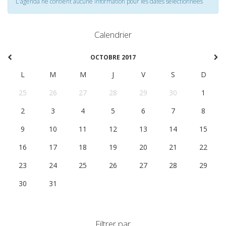
L'agenda ne contient aucune information pour les dates selectionnées
Calendrier
OCTOBRE 2017
L
M
M
J
V
S
D
25
26
27
28
29
30
1
2
3
4
5
6
7
8
9
10
11
12
13
14
15
16
17
18
19
20
21
22
23
24
25
26
27
28
29
30
31
1
2
3
4
5
Filtrer par