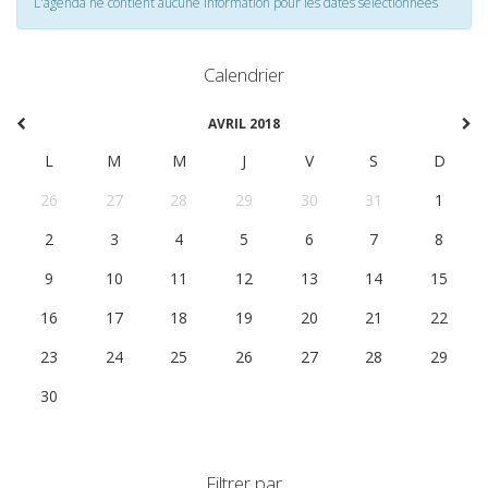
L'agenda ne contient aucune information pour les dates selectionnées
Calendrier
AVRIL 2018
L
M
M
J
V
S
D
26
27
28
29
30
31
1
2
3
4
5
6
7
8
9
10
11
12
13
14
15
16
17
18
19
20
21
22
23
24
25
26
27
28
29
30
1
2
3
4
5
6
Filtrer par