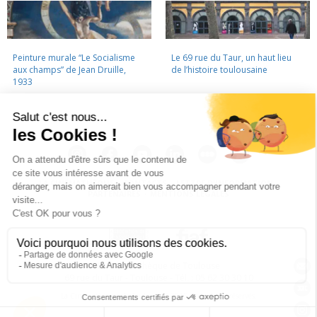
Peinture murale “Le Socialisme
Le 69 rue du Taur, un haut lieu
aux champs” de Jean Druille,
de l’histoire toulousaine
1933
LA CINÉMATHÈQUE
·
CONTACTS
·
LETTRE D'INFORMATION
·
PARTENAIRES
·
MENTIONS LÉGALES
La Cinémathèque de Toulouse
69 rue du Taur - Toulouse - Tél. : 05 62 30 30 10
La Cinémathèque de Toulouse © 2015. Tous droits réservés.