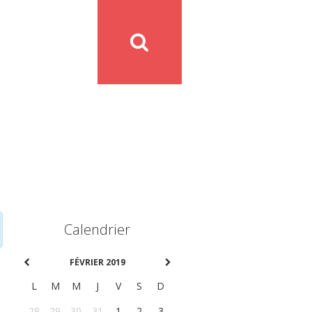
Calendrier
FÉVRIER 2019
L
M
M
J
V
S
D
28
29
30
31
1
2
3