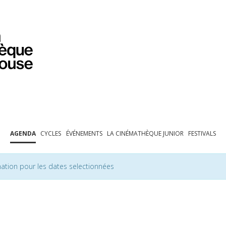
PROGRAMMATION
EXPOSITIONS
COLLECTIONS
COLLECTIONS EN LIGNE
BIBLIOTHÈQUE
ÉDUCATION
ESPACE PRO
AGENDA
CYCLES
ÉVÉNEMENTS
LA CINÉMATHÈQUE JUNIOR
FESTIVALS
ation pour les dates selectionnées