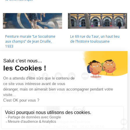
Peinture murale “Le Socialisme
Le 69 rue du Taur, un haut lieu
aux champs” de Jean Druille,
de l’histoire toulousaine
1933
LA CINÉMATHÈQUE
·
CONTACTS
·
LETTRE D'INFORMATION
·
PARTENAIRES
·
MENTIONS LÉGALES
La Cinémathèque de Toulouse
69 rue du Taur - Toulouse - Tél. : 05 62 30 30 10