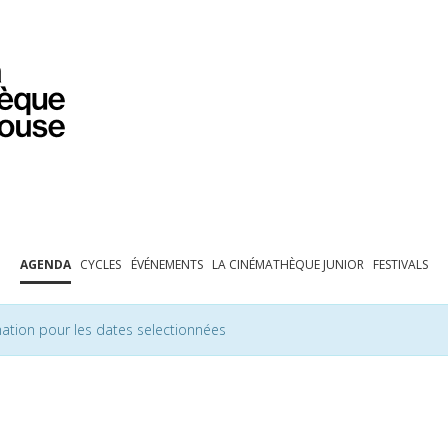
PROGRAMMATION
EXPOSITIONS
COLLECTIONS
COLLECTIONS EN LIGNE
BIBLIOTHÈQUE
ÉDUCATION
ESPACE PRO
AGENDA
CYCLES
ÉVÉNEMENTS
LA CINÉMATHÈQUE JUNIOR
FESTIVALS
ation pour les dates selectionnées