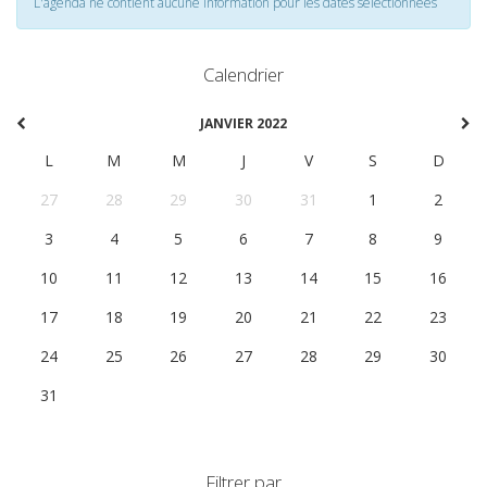
L'agenda ne contient aucune information pour les dates selectionnées
Calendrier
JANVIER 2022
L
M
M
J
V
S
D
27
28
29
30
31
1
2
3
4
5
6
7
8
9
10
11
12
13
14
15
16
17
18
19
20
21
22
23
24
25
26
27
28
29
30
31
1
2
3
4
5
6
Filtrer par