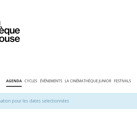
PROGRAMMATION
EXPOSITIONS
COLLECTIONS
COLLECTIONS EN LIGNE
BIBLIOTHÈQUE
ÉDUCATION
ESPACE PRO
AGENDA
CYCLES
ÉVÉNEMENTS
LA CINÉMATHÈQUE JUNIOR
FESTIVALS
ation pour les dates selectionnées