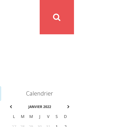
Calendrier
JANVIER 2022
L
M
M
J
V
S
D
27
28
29
30
31
1
2