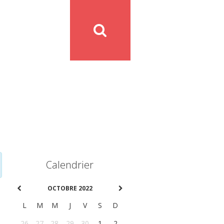
Calendrier
OCTOBRE 2022
L
M
M
J
V
S
D
26
27
28
29
30
1
2