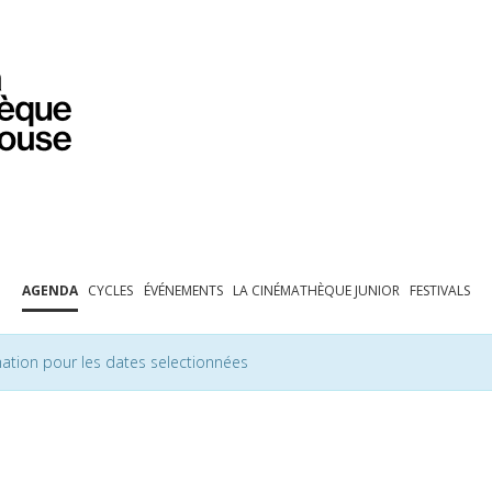
PROGRAMMATION
EXPOSITIONS
COLLECTIONS
COLLECTIONS EN LIGNE
BIBLIOTHÈQUE
ÉDUCATION
ESPACE PRO
AGENDA
CYCLES
ÉVÉNEMENTS
LA CINÉMATHÈQUE JUNIOR
FESTIVALS
ation pour les dates selectionnées