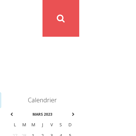
Calendrier
MARS 2023
L
M
M
J
V
S
D
27
28
1
2
3
4
5