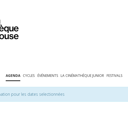
PROGRAMMATION
EXPOSITIONS
COLLECTIONS
COLLECTIONS EN LIGNE
BIBLIOTHÈQUE
ÉDUCATION
ESPACE PRO
AGENDA
CYCLES
ÉVÉNEMENTS
LA CINÉMATHÈQUE JUNIOR
FESTIVALS
ation pour les dates selectionnées