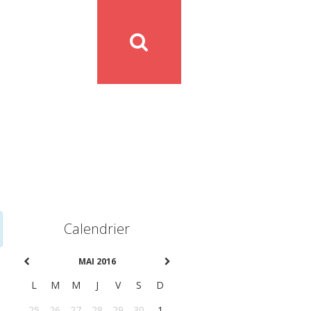
Calendrier
MAI 2016
L
M
M
J
V
S
D
25
26
27
28
29
30
1