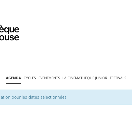
PROGRAMMATION
EXPOSITIONS
COLLECTIONS
COLLECTIONS EN LIGNE
BIBLIOTHÈQUE
ÉDUCATION
ESPACE PRO
AGENDA
CYCLES
ÉVÉNEMENTS
LA CINÉMATHÈQUE JUNIOR
FESTIVALS
ation pour les dates selectionnées