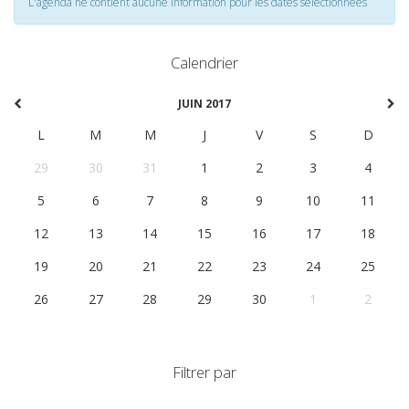
L'agenda ne contient aucune information pour les dates selectionnées
Calendrier
JUIN 2017
L
M
M
J
V
S
D
29
30
31
1
2
3
4
5
6
7
8
9
10
11
12
13
14
15
16
17
18
19
20
21
22
23
24
25
26
27
28
29
30
1
2
Filtrer par