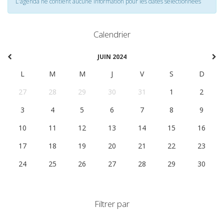
L'agenda ne contient aucune information pour les dates selectionnées
Calendrier
JUIN 2024
L
M
M
J
V
S
D
27
28
29
30
31
1
2
3
4
5
6
7
8
9
10
11
12
13
14
15
16
17
18
19
20
21
22
23
24
25
26
27
28
29
30
Filtrer par