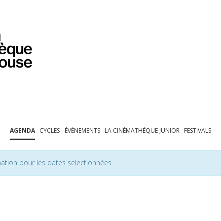
PROGRAMMATION
EXPOSITIONS
COLLECTIONS
COLLECTIONS EN LIGNE
BIBLIOTHÈQUE
ÉDUCATION
ESPACE PRO
AGENDA
CYCLES
ÉVÉNEMENTS
LA CINÉMATHÈQUE JUNIOR
FESTIVALS
ation pour les dates selectionnées