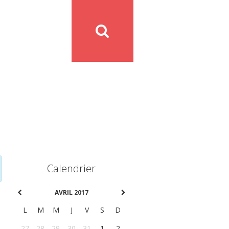
Calendrier
AVRIL 2017
L
M
M
J
V
S
D
27
28
29
30
31
1
2