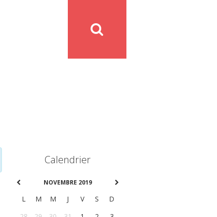
Calendrier
NOVEMBRE 2019
L
M
M
J
V
S
D
28
29
30
31
1
2
3