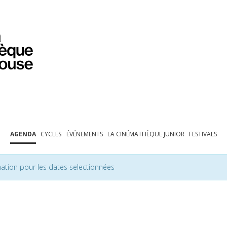
PROGRAMMATION
EXPOSITIONS
COLLECTIONS
COLLECTIONS EN LIGNE
BIBLIOTHÈQUE
ÉDUCATION
ESPACE PRO
AGENDA
CYCLES
ÉVÉNEMENTS
LA CINÉMATHÈQUE JUNIOR
FESTIVALS
ation pour les dates selectionnées