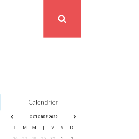
Calendrier
OCTOBRE 2022
L
M
M
J
V
S
D
26
27
28
29
30
1
2