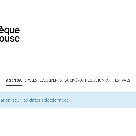
PROGRAMMATION
EXPOSITIONS
COLLECTIONS
COLLECTIONS EN LIGNE
BIBLIOTHÈQUE
ÉDUCATION
ESPACE PRO
AGENDA
CYCLES
ÉVÉNEMENTS
LA CINÉMATHÈQUE JUNIOR
FESTIVALS
ation pour les dates selectionnées