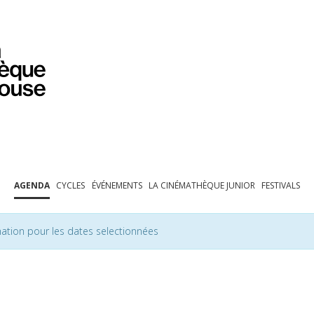
PROGRAMMATION
EXPOSITIONS
COLLECTIONS
COLLECTIONS EN LIGNE
BIBLIOTHÈQUE
ÉDUCATION
ESPACE PRO
AGENDA
CYCLES
ÉVÉNEMENTS
LA CINÉMATHÈQUE JUNIOR
FESTIVALS
ation pour les dates selectionnées