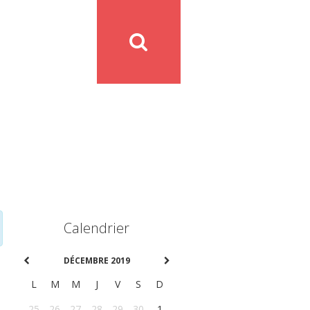
Calendrier
DÉCEMBRE 2019
L
M
M
J
V
S
D
25
26
27
28
29
30
1