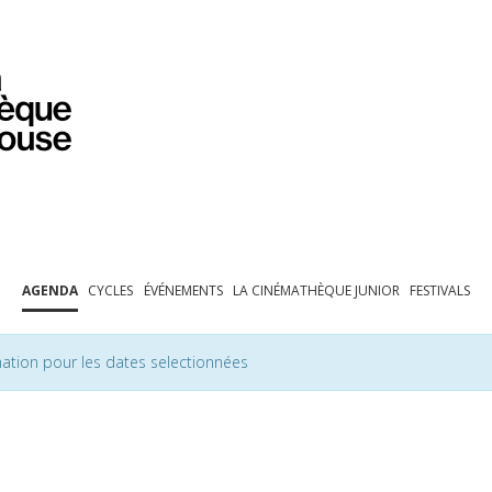
PROGRAMMATION
EXPOSITIONS
COLLECTIONS
COLLECTIONS EN LIGNE
BIBLIOTHÈQUE
ÉDUCATION
ESPACE PRO
AGENDA
CYCLES
ÉVÉNEMENTS
LA CINÉMATHÈQUE JUNIOR
FESTIVALS
ation pour les dates selectionnées