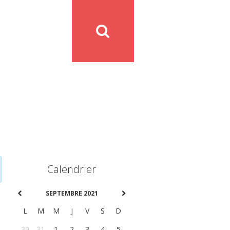
Calendrier
SEPTEMBRE 2021
L
M
M
J
V
S
D
30
31
1
2
3
4
5